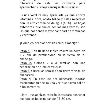
diferencia de ésta, es cultivada para
aprovechar sus hojas en lugar de sus raíces.
Es una verdura muy apreciada ya que aporta
vitaminas, fibra, ácido fólico y sales minerales
con un alto contenido de agua (48%). Las hojas
exteriores, que suelen ser las más verdes, son
las que contienen mayor cantidad de vitaminas
y carotenos.
¿Cómo
colocar las semillas en tu almácigo
?
Paso 1.
Con tu dedo índice realiza un hoyo de
1-2 cm
de profundidad en la tierra de tu
almácigo
.
Paso 2.
Coloca 2 a 3 semillas con una
separación de 4 cm entre ellas.
Paso 3.
Cubre las semillas con tierra y riega sin
encharcar.
Paso 4.
En caso de ser necesario, podrás
trasplantar tu acelga una vez que hayan salido
6 hojas verdes.
¡Listo!, tus acelgas estarán listas para cosechar
cuando las hojas midan de 25-30 cm.