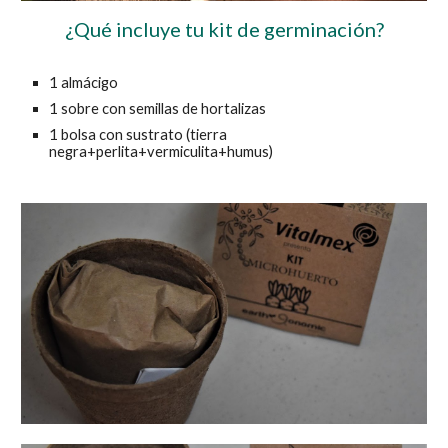
¿Qué incluye tu kit de germinación?
1 almácigo
1 sobre con semillas de hortalizas
1 bolsa con sustrato (t
ierra 
negra+perlita+vermiculita+humus)